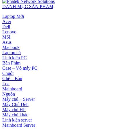
DANH MỤC SẢN PHẨM
Laptop Mới
Acer
Dell
Lenovo
MSI
Asus
Macbook
Laptop cũ
Linh kiện PC
Bàn Phím
Case – Vỏ máy PC
Chuột
Ghế – Bàn
Loa
Mainboard
Nguồn
Máy chủ – Server
Máy Chủ Dell
Máy chủ HP
Máy chủ khác
Linh kiện server
Mainboard Server