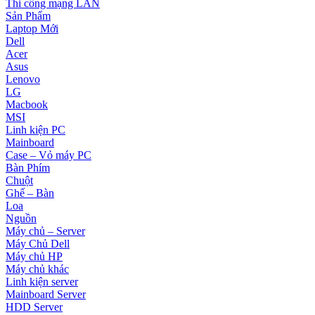
Thi công mạng LAN
Sản Phẩm
Laptop Mới
Dell
Acer
Asus
Lenovo
LG
Macbook
MSI
Linh kiện PC
Mainboard
Case – Vỏ máy PC
Bàn Phím
Chuột
Ghế – Bàn
Loa
Nguồn
Máy chủ – Server
Máy Chủ Dell
Máy chủ HP
Máy chủ khác
Linh kiện server
Mainboard Server
HDD Server