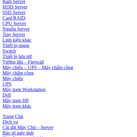
Ram Server
HDD Server
SSD Server
Card RAID
CPU Server
Nguồn Server
Tray Server
Linh kiện khác
Thiết bị mạng
Switch
Thiết bị lưu trữ
Tường lửa – Firewall
Máy chiếu – UPS – Máy chấm công
Máy chấm công
Máy chiếu
UPS
Máy trạm Workstation
Dell
Máy trạm HP
Máy trạm khác
Trang Chủ
Dịch vụ
Cài đặt Máy Chủ – Server
Bảo trì máy tính