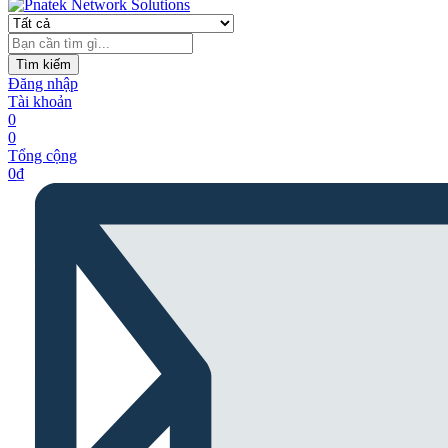
Tìm kiếm
Đăng nhập
Tài khoản
0
0
Tổng cộng
0
₫