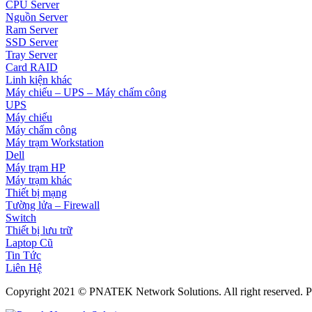
CPU Server
Nguồn Server
Ram Server
SSD Server
Tray Server
Card RAID
Linh kiện khác
Máy chiếu – UPS – Máy chấm công
UPS
Máy chiếu
Máy chấm công
Máy trạm Workstation
Dell
Máy trạm HP
Máy trạm khác
Thiết bị mạng
Tường lửa – Firewall
Switch
Thiết bị lưu trữ
Laptop Cũ
Tin Tức
Liên Hệ
Copyright 2021 © PNATEK Network Solutions. All right reserved.