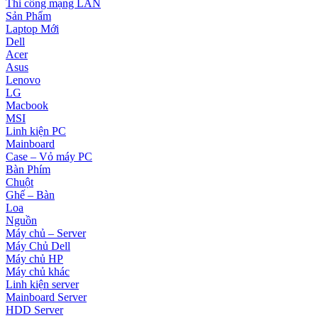
Thi công mạng LAN
Sản Phẩm
Laptop Mới
Dell
Acer
Asus
Lenovo
LG
Macbook
MSI
Linh kiện PC
Mainboard
Case – Vỏ máy PC
Bàn Phím
Chuột
Ghế – Bàn
Loa
Nguồn
Máy chủ – Server
Máy Chủ Dell
Máy chủ HP
Máy chủ khác
Linh kiện server
Mainboard Server
HDD Server