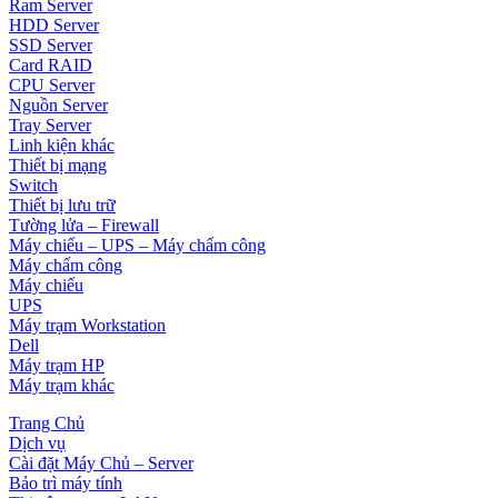
Ram Server
HDD Server
SSD Server
Card RAID
CPU Server
Nguồn Server
Tray Server
Linh kiện khác
Thiết bị mạng
Switch
Thiết bị lưu trữ
Tường lửa – Firewall
Máy chiếu – UPS – Máy chấm công
Máy chấm công
Máy chiếu
UPS
Máy trạm Workstation
Dell
Máy trạm HP
Máy trạm khác
Trang Chủ
Dịch vụ
Cài đặt Máy Chủ – Server
Bảo trì máy tính