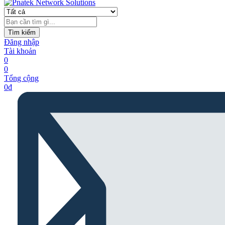
Tìm kiếm
Đăng nhập
Tài khoản
0
0
Tổng cộng
0
₫