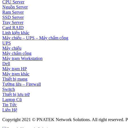
CPU Server
Nguồn Server
Ram Server
SSD Server
Tray Server
Card RAID
Linh kiện khác
Máy chiếu – UPS – Máy chấm công
UPS
Máy chiếu
Máy chấm công
Máy trạm Workstation
Dell
Máy trạm HP
Máy trạm khác
Thiết bị mạng
Tường lửa – Firewall
Switch
Thiết bị lưu trữ
Laptop Cũ
Tin Tức
Liên Hệ
Copyright 2021 © PNATEK Network Solutions. All right reserved.