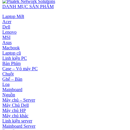
DANH MỤC SẢN PHẨM
Laptop Mới
Acer
Dell
Lenovo
MSI
Asus
Macbook
Laptop cũ
Linh kiện PC
Bàn Phím
Case – Vỏ máy PC
Chuột
Ghế – Bàn
Loa
Mainboard
Nguồn
Máy chủ – Server
Máy Chủ Dell
Máy chủ HP
Máy chủ khác
Linh kiện server
Mainboard Server